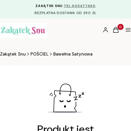
ZAKĄTEK SNU
TEL:605477690
BEZPŁATNA DOSTAWA OD 350 ZŁ
Produkty
Zaloguj się
Koszyk
M
Zakątek Snu
POŚCIEL
Bawełna Satynowa
Produkt jest