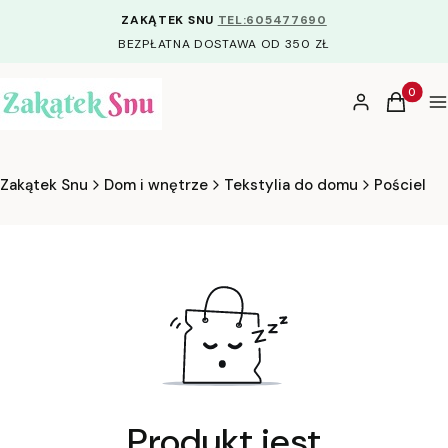
ZAKĄTEK SNU
TEL:605477690
BEZPŁATNA DOSTAWA OD 350 ZŁ
Produkty
Zaloguj się
Koszyk
M
Zakątek Snu
Dom i wnętrze
Tekstylia do domu
Pościel
Produkt jest