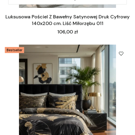
Luksusowa Pościel Z Bawełny Satynowej Druk Cyfrowy
140x200 cm. Liść Miłorzębu 011
Cena
106,00 zł
Bestseller