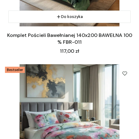
Do koszyka
Komplet Pościeli Bawełnianej 140x200 BAWEŁNA 100
% FBR-011
Cena
117,00 zł
Bestseller