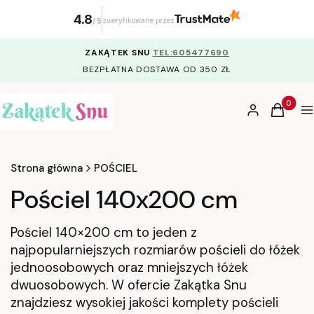
4.8
zweryfikowane przez
/
5
ZAKĄTEK SNU
TEL:605477690
BEZPŁATNA DOSTAWA OD 350 ZŁ
Produkty
Zaloguj się
Koszyk
M
Strona główna
POŚCIEL
Pościel 140x200 cm
Pościel 140×200 cm to jeden z
najpopularniejszych rozmiarów pościeli do łóżek
jednoosobowych oraz mniejszych łóżek
dwuosobowych. W ofercie Zakątka Snu
znajdziesz wysokiej jakości komplety pościeli