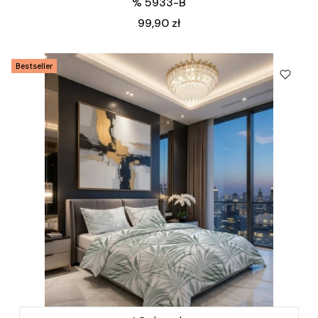
% 5933-B
Cena
99,90 zł
Bestseller