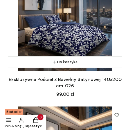
Do koszyka
Ekskluzywna Pościel Z Bawełny Satynowej 140x200
cm. 026
Cena
99,00 zł
Bestseller
Produkty w koszyku: 0. Zobacz szczegóły
Menu
Zaloguj się
Koszyk