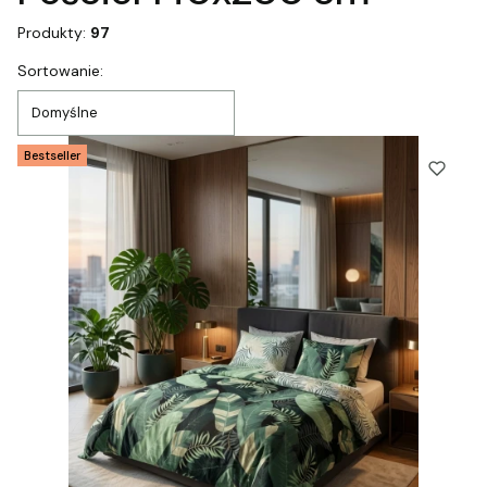
Produkty:
97
Lista produktów
Sortowanie:
Domyślne
Bestseller