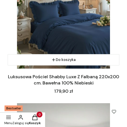
Do koszyka
Luksusowa Pościel Shabby Luxe Z Falbaną 220x200
cm. Bawełna 100% Niebieski
Cena
179,90 zł
Bestseller
Produkty w koszyku: 0. Zobacz szczegóły
Menu
Zaloguj się
Koszyk