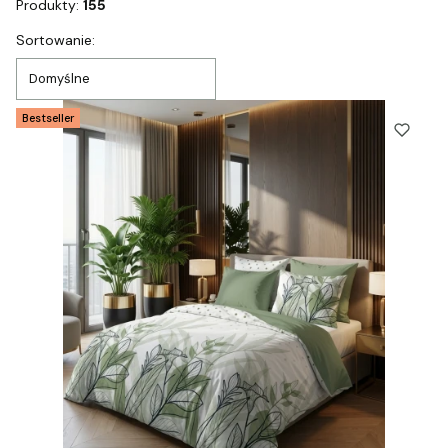
Produkty:
155
Lista produktów
Sortowanie:
Domyślne
Bestseller