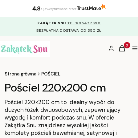
4.8
zweryfikowane przez
/
5
ZAKĄTEK SNU
TEL:605477690
BEZPŁATNA DOSTAWA OD 350 ZŁ
Produkty
Zaloguj się
Koszyk
M
Strona główna
POŚCIEL
Pościel 220x200 cm
Pościel 220×200 cm to idealny wybór do
dużych łóżek dwuosobowych, zapewniający
wygodę i komfort podczas snu. W ofercie
Zakątka Snu znajdziesz wysokiej jakości
komplety pościeli bawełnianej, satynowej i