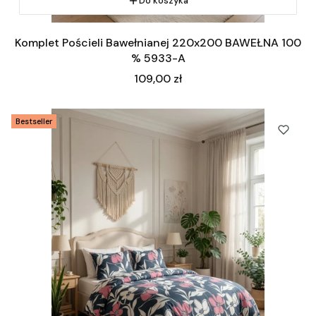
Do koszyka
Komplet Pościeli Bawełnianej 220x200 BAWEŁNA 100
% 5933-A
Cena
109,00 zł
Bestseller