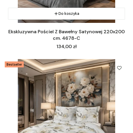
Do koszyka
Ekskluzywna Pościel Z Bawełny Satynowej 220x200
cm. 4678-C
Cena
134,00 zł
Bestseller