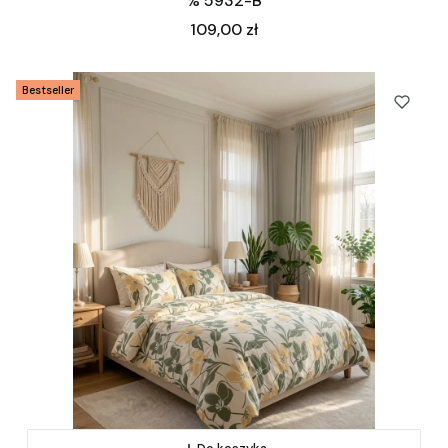
% 5932-B
Cena
109,00 zł
Bestseller