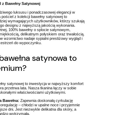
l z Bawełny Satynowej
dziwego luksusu i ponadczasowej elegancji w
a pościel z kolekcji bawełny satynowej to
rdziej wymagających użytkowników, którzy szukają
go designu z najwyższą jakością wykonania.
tnej, 100% bawełny o splocie satynowym,
iękkością, delikatnym połyskiem oraz trwałością.
e wzornictwo nadaje sypialni prestiżowy wygląd i
zestrzeń do wypoczynku.
bawełna satynowa to
emium?
ełny satynowej to inwestycja w najwyższy komfort
óra przetrwa lata. Nasza tkanina łączy w sobie
oskonałymi właściwościami użytkowymi.
a Bawełna:
Zapewnia doskonałą cyrkulację
moregulację – chłodzi w upalne noce i przyjemnie
jsze dni. Jest niezwykle delikatna dla skóry, a
ardzo wytrzymała.