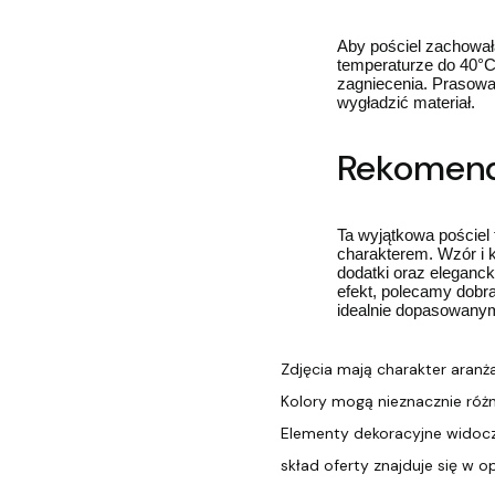
Aby pościel zachował
temperaturze do 40°C.
zagniecenia. Prasowa
wygładzić materiał.
Rekomenda
Ta wyjątkowa pościel 
charakterem. Wzór i k
dodatki oraz eleganck
efekt, polecamy dobr
idealnie dopasowanym
Zdjęcia mają charakter aranż
Kolory mogą nieznacznie różn
Elementy dekoracyjne widocz
skład oferty znajduje się w o