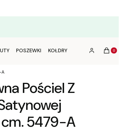
Produkty w ko
UTY
POSZEWKI
KOŁDRY
Zaloguj się
Koszyk
-A
na Pościel Z
Satynowej
 cm. 5479-A