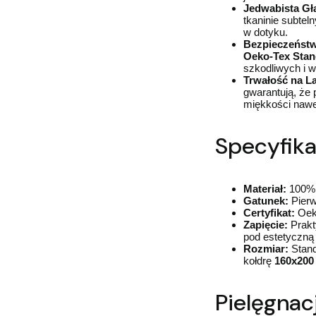
Jedwabista Gła
tkaninie subtel
w dotyku.
Bezpieczeństwo
Oeko-Tex Stan
szkodliwych i w
Trwałość na La
gwarantują, że 
miękkości nawet
Specyfika
Materiał:
100% 
Gatunek:
Pierw
Certyfikat:
Oeko
Zapięcie:
Prakt
pod estetyczną
Rozmiar:
Stand
kołdrę
160x200
Pielęgnacj