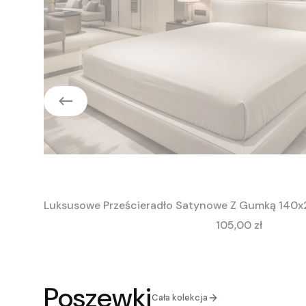
Luksusowe Prześcieradło Satynowe Z Gumką 140x
Cena
105,00 zł
Poszewki
Cała kolekcja