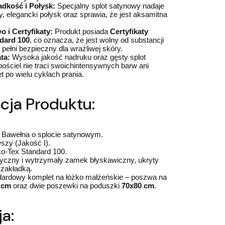
dkość i Połysk:
Specjalny splot satynowy nadaje
ny, elegancki połysk oraz sprawia, że jest aksamitna
 i Certyfikaty:
Produkt posiada
Certyfikaty
dard 100
, co oznacza, że jest wolny od substancji
 pełni bezpieczny dla wrażliwej skóry.
ta:
Wysoka jakość nadruku oraz gęsty splot
pościel nie traci swoichintensywnych barw ani
 po wielu cyklach prania.
cja Produktu:
Bawełna o splocie satynowym.
szy (Jakość I).
-Tex Standard 100.
yczny i wytrzymały zamek błyskawiczny, ukryty
 zakładką.
ardowy komplet na łóżko małżeńskie – poszwa na
 cm
oraz dwie poszewki na poduszki
70x80 cm
.
a: