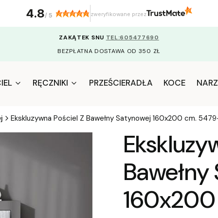
4.8
zweryfikowane przez
/
5
ZAKĄTEK SNU
TEL:605477690
BEZPŁATNA DOSTAWA OD 350 ZŁ
IEL
RĘCZNIKI
PRZEŚCIERADŁA
KOCE
NARZ
j
Ekskluzywna Pościel Z Bawełny Satynowej 160x200 cm. 5479
Ekskluzyw
Bawełny 
160x200