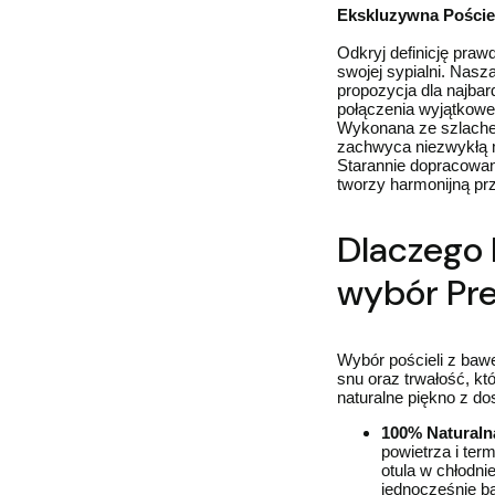
Ekskluzywna Poście
Odkryj definicję praw
swojej sypialni. Nasz
propozycja dla najba
połączenia wyjątkowe
Wykonana ze szlache
zachwyca niezwykłą m
Starannie dopracowan
tworzy harmonijną pr
Dlaczego 
wybór Pr
Wybór pościeli z baw
snu oraz trwałość, kt
naturalne piękno z d
100% Naturaln
powietrza i ter
otula w chłodnie
jednocześnie b