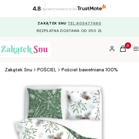
4.8
zweryfikowane przez
/
5
ZAKĄTEK SNU
TEL:605477690
BEZPŁATNA DOSTAWA OD 350 ZŁ
Produkty
Zaloguj się
Koszyk
M
Zakątek Snu
POŚCIEL
Pościel bawełniana 100%