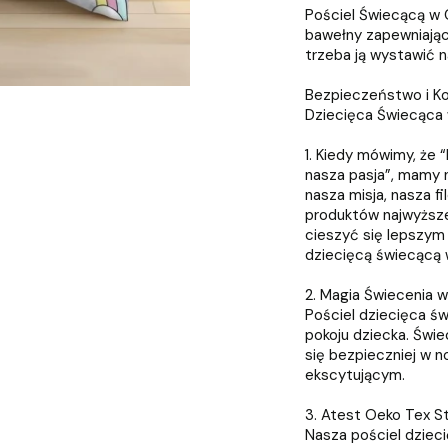
Pościel Świecącą w
bawełny zapewniając
trzeba ją wystawić n
Bezpieczeństwo i Ko
Dziecięca Świecąca 
1. Kiedy mówimy, że
nasza pasja”, mamy na
nasza misja, nasza f
produktów najwyższe
cieszyć się lepszym
dziecięcą świecącą 
2. Magia Świecenia 
Pościel dziecięca ś
pokoju dziecka. Św
się bezpieczniej w n
ekscytującym.
3. Atest Oeko Tex S
Nasza pościel dziec