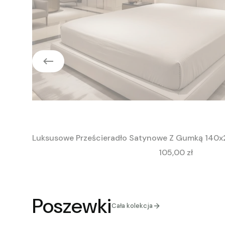
Luksusowe Prześcieradło Satynowe Z Gumką 140x
Cena
105,00 zł
Poszewki
Cała kolekcja