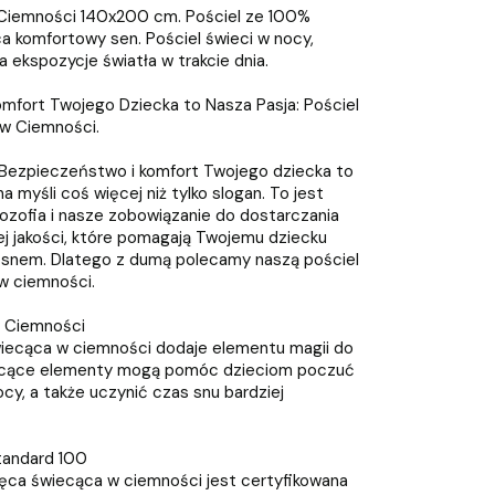
 Ciemności 140x200 cm. Pościel ze 100%
a komfortowy sen. Pościel świeci w nocy,
a ekspozycje światła w trakcie dnia.
mfort Twojego Dziecka to Nasza Pasja: Pościel
w Ciemności.
 “Bezpieczeństwo i komfort Twojego dziecka to
 myśli coś więcej niż tylko slogan. To jest
ilozofia i nasze zobowiązanie do dostarczania
j jakości, które pomagają Twojemu dziecku
 snem. Dlatego z dumą polecamy naszą pościel
w ciemności.
w Ciemności
wiecąca w ciemności dodaje elementu magii do
iecące elementy mogą pomóc dzieciom poczuć
ocy, a także uczynić czas snu bardziej
tandard 100
ięca świecąca w ciemności jest certyfikowana