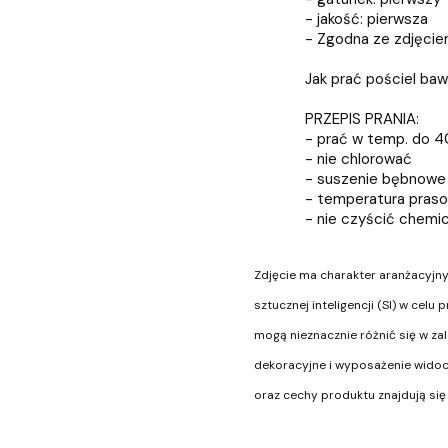
- jakość: pierwsza
- Zgodna ze zdjęci
Jak prać pościel baw
PRZEPIS PRANIA:
- prać w temp. do 
- nie chlorować
- suszenie bębnowe
- temperatura praso
- nie czyścić chemi
Zdjęcie ma charakter aranżacyjn
sztucznej inteligencji (SI) w cel
mogą nieznacznie różnić się w za
dekoracyjne i wyposażenie widocz
oraz cechy produktu znajdują się 