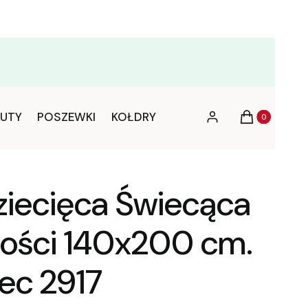
Produkty w ko
UTY
POSZEWKI
KOŁDRY
Zaloguj się
Koszyk
ziecięca Świecąca
ości 140x200 cm.
ec 2917