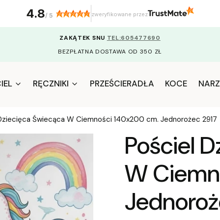
4.8
zweryfikowane przez
/
5
ZAKĄTEK SNU
TEL:605477690
BEZPŁATNA DOSTAWA OD 350 ZŁ
IEL
RĘCZNIKI
PRZEŚCIERADŁA
KOCE
NARZ
 Dziecięca Świecąca W Ciemności 140x200 cm. Jednorożec 2917
Pościel D
W Ciemn
Jednoroż