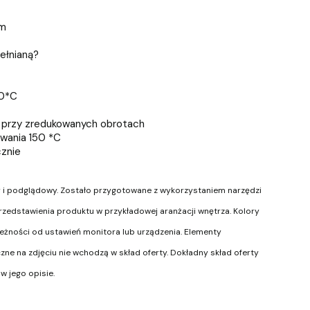
em
ełnianą?
40*C
 przy zredukowanych obrotach
wania 150 *C
cznie
y i podglądowy. Zostało przygotowane z wykorzystaniem narzędzi
u przedstawienia produktu w przykładowej aranżacji wnętrza. Kolory
leżności od ustawień monitora lub urządzenia. Elementy
ne na zdjęciu nie wchodzą w skład oferty. Dokładny skład oferty
w jego opisie.