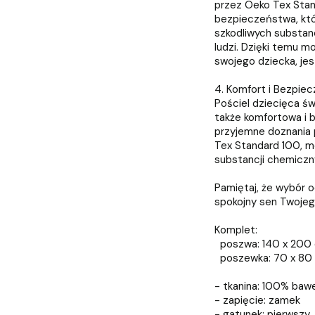
przez Oeko Tex Stan
bezpieczeństwa, któ
szkodliwych substan
ludzi. Dzięki temu m
swojego dziecka, jes
4. Komfort i Bezpi
Pościel dziecięca św
także komfortowa i b
przyjemne doznania 
Tex Standard 100, m
substancji chemiczn
Pamiętaj, że wybór o
spokojny sen Twojeg
Komplet:
poszwa: 140 x 200 
poszewka: 70 x 80 
- tkanina: 100% baw
- zapięcie: zamek
- gatunek: pierwszy