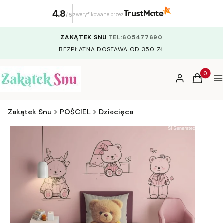
4.8
zweryfikowane przez
/
5
ZAKĄTEK SNU
TEL:605477690
BEZPŁATNA DOSTAWA OD 350 ZŁ
Produkty
Zaloguj się
Koszyk
M
Zakątek Snu
POŚCIEL
Dziecięca