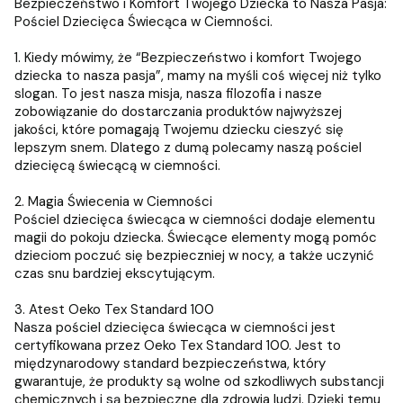
Bezpieczeństwo i Komfort Twojego Dziecka to Nasza Pasja:
Pościel Dziecięca Świecąca w Ciemności.
1. Kiedy mówimy, że “Bezpieczeństwo i komfort Twojego
dziecka to nasza pasja”, mamy na myśli coś więcej niż tylko
slogan. To jest nasza misja, nasza filozofia i nasze
zobowiązanie do dostarczania produktów najwyższej
jakości, które pomagają Twojemu dziecku cieszyć się
lepszym snem. Dlatego z dumą polecamy naszą pościel
dziecięcą świecącą w ciemności.
2. Magia Świecenia w Ciemności
Pościel dziecięca świecąca w ciemności dodaje elementu
magii do pokoju dziecka. Świecące elementy mogą pomóc
dzieciom poczuć się bezpieczniej w nocy, a także uczynić
czas snu bardziej ekscytującym.
3. Atest Oeko Tex Standard 100
Nasza pościel dziecięca świecąca w ciemności jest
certyfikowana przez Oeko Tex Standard 100. Jest to
międzynarodowy standard bezpieczeństwa, który
gwarantuje, że produkty są wolne od szkodliwych substancji
chemicznych i są bezpieczne dla zdrowia ludzi. Dzięki temu