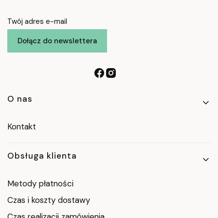
Twój adres e-mail
Dołącz do newslettera
Linki w stopce
O nas
Kontakt
Obsługa klienta
Metody płatności
Czas i koszty dostawy
Czas realizacji zamówienia