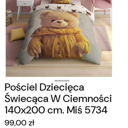
Pościel Dziecięca
Świecąca W Ciemności
140x200 cm. Miś 5734
Cena
99,00 zł