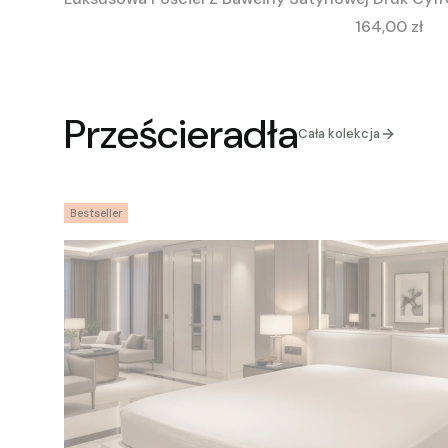
Cena
164,00 zł
Prześcieradła
Cała kolekcja
Bestseller