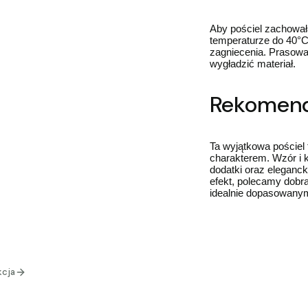
Aby pościel zachował
temperaturze do 40°C.
zagniecenia. Prasowa
wygładzić materiał.
Rekomenda
Ta wyjątkowa pościel 
charakterem. Wzór i k
dodatki oraz eleganck
efekt, polecamy dobr
idealnie dopasowanym
kcja