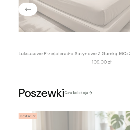
Luksusowe Prześcieradło Satynowe Z Gumką 160x
Cena
109,00 zł
Poszewki
Cała kolekcja
Bestseller