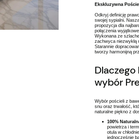
Ekskluzywna Poście
Odkryj definicję praw
swojej sypialni. Nasz
propozycja dla najba
połączenia wyjątkowe
Wykonana ze szlache
zachwyca niezwykłą m
Starannie dopracowan
tworzy harmonijną pr
Dlaczego 
wybór Pr
Wybór pościeli z baw
snu oraz trwałość, kt
naturalne piękno z d
100% Naturaln
powietrza i ter
otula w chłodnie
jednocześnie b