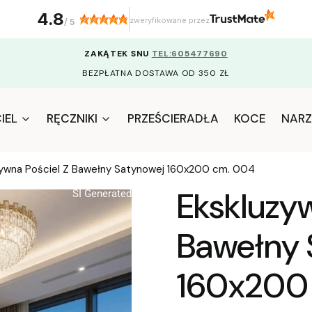
4.8
zweryfikowane przez
/
5
ZAKĄTEK SNU
TEL:605477690
BEZPŁATNA DOSTAWA OD 350 ZŁ
IEL
RĘCZNIKI
PRZEŚCIERADŁA
KOCE
NARZ
zywna Pościel Z Bawełny Satynowej 160x200 cm. 004
Ekskluzyw
Bawełny 
160x200