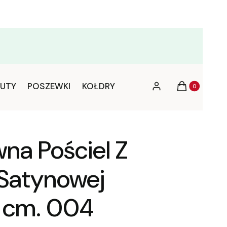
Produkty w ko
UTY
POSZEWKI
KOŁDRY
Zaloguj się
Koszyk
na Pościel Z
Satynowej
 cm. 004