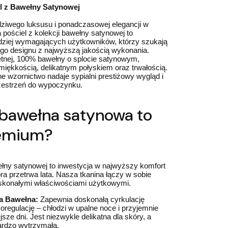
l z Bawełny Satynowej
dziwego luksusu i ponadczasowej elegancji w
a pościel z kolekcji bawełny satynowej to
rdziej wymagających użytkowników, którzy szukają
go designu z najwyższą jakością wykonania.
tnej, 100% bawełny o splocie satynowym,
iękkością, delikatnym połyskiem oraz trwałością.
e wzornictwo nadaje sypialni prestiżowy wygląd i
zestrzeń do wypoczynku.
bawełna satynowa to
emium?
ełny satynowej to inwestycja w najwyższy komfort
óra przetrwa lata. Nasza tkanina łączy w sobie
oskonałymi właściwościami użytkowymi.
a Bawełna:
Zapewnia doskonałą cyrkulację
moregulację – chłodzi w upalne noce i przyjemnie
jsze dni. Jest niezwykle delikatna dla skóry, a
ardzo wytrzymała.