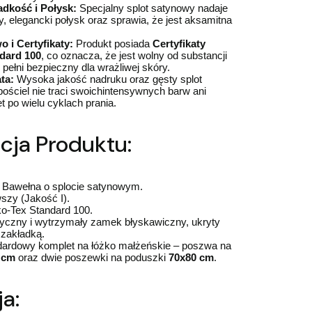
dkość i Połysk:
Specjalny splot satynowy nadaje
ny, elegancki połysk oraz sprawia, że jest aksamitna
 i Certyfikaty:
Produkt posiada
Certyfikaty
dard 100
, co oznacza, że jest wolny od substancji
 pełni bezpieczny dla wrażliwej skóry.
ta:
Wysoka jakość nadruku oraz gęsty splot
pościel nie traci swoichintensywnych barw ani
 po wielu cyklach prania.
cja Produktu:
Bawełna o splocie satynowym.
szy (Jakość I).
-Tex Standard 100.
yczny i wytrzymały zamek błyskawiczny, ukryty
 zakładką.
ardowy komplet na łóżko małżeńskie – poszwa na
 cm
oraz dwie poszewki na poduszki
70x80 cm
.
a: