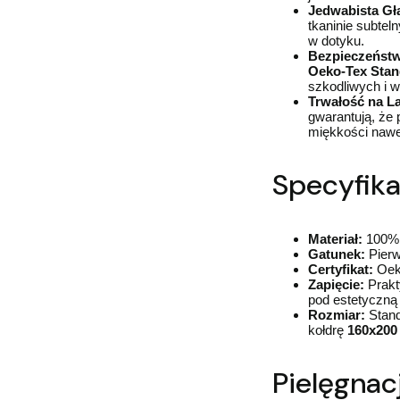
Jedwabista Gła
tkaninie subtel
w dotyku.
Bezpieczeństwo
Oeko-Tex Stan
szkodliwych i w
Trwałość na La
gwarantują, że 
miękkości nawet
Specyfika
Materiał:
100% 
Gatunek:
Pierw
Certyfikat:
Oeko
Zapięcie:
Prakt
pod estetyczną
Rozmiar:
Stand
kołdrę
160x200
Pielęgnacj