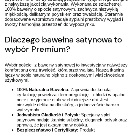
z najwyższą jakością wykonania. Wykonana ze szlachetnej,
100% bawełny o splocie satynowym, zachwyca niezwykłą
miękkością, delikatnym połyskiem oraz trwałością. Starannie
dopracowane wzornictwo nadaje sypialni prestiżowy wygląd i
tworzy harmonijną przestrzeń do wypoczynku.
Dlaczego bawełna satynowa to
wybór Premium?
Wybór pościeli z bawełny satynowej to inwestycja w najwyższy
komfort snu oraz trwałość, która przetrwa lata. Nasza tkanina
łączy w sobie naturalne piękno z doskonałymi właściwościami
użytkowymi.
100% Naturalna Bawełna:
Zapewnia doskonałą
cyrkulację powietrza i termoregulację – chłodzi w upalne
noce i przyjemnie otula w chłodniejsze dni. Jest
niezwykle delikatna dla skóry, a jednocześnie bardzo
wytrzymała.
Jedwabista Gładkość i Połysk:
Specjalny splot
satynowy nadaje tkaninie subtelny, elegancki połysk oraz
sprawia, że jest aksamitna w dotyku.
Bezpieczeństwo i Certyfikaty:
Produkt