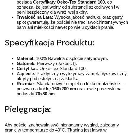
posiada
Certyfikaty Oeko-Tex Standard 100
, co
oznacza, że jest wolny od substancji szkodliwych i w
pełni bezpieczny dla wrażliwej skóry.
Trwałość na Lata:
Wysoka jakość nadruku oraz gęsty
splot gwarantują, że pościel nie traci swoichintensywnych
barw ani miękkości nawet po wielu cyklach prania.
Specyfikacja Produktu:
Materiał:
100% Bawełna o splocie satynowym.
Gatunek:
Pierwszy (Jakość I).
Certyfikat:
Oeko-Tex Standard 100.
Zapięcie:
Praktyczny i wytrzymały zamek błyskawiczny,
ukryty pod estetyczną zakładką.
Rozmiar:
Standardowy komplet na łóżko małżeńskie –
poszwa na kołdrę
160x200 cm
oraz dwie poszewki na
poduszki
70x80 cm
.
Pielęgnacja:
Aby pościel zachowała swój nienaganny wygląd, zalecamy
pranie w temperaturze do 40°C. Tkanina jest łatwa w