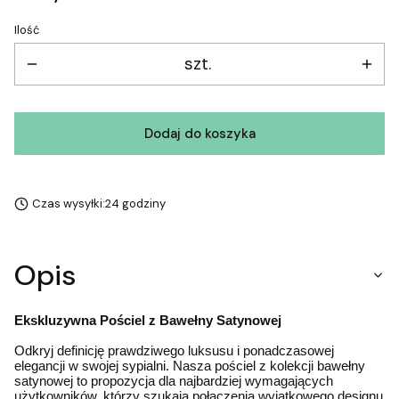
Ilość
szt.
Dodaj do koszyka
Czas wysyłki:
24 godziny
Opis
Ekskluzywna Pościel z Bawełny Satynowej
Odkryj definicję prawdziwego luksusu i ponadczasowej
elegancji w swojej sypialni. Nasza pościel z kolekcji bawełny
satynowej to propozycja dla najbardziej wymagających
użytkowników, którzy szukają połączenia wyjątkowego designu