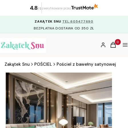
4.8
zweryfikowane przez
/
5
ZAKĄTEK SNU
TEL:605477690
BEZPŁATNA DOSTAWA OD 350 ZŁ
Produkty
Zaloguj się
Koszyk
M
Zakątek Snu
POŚCIEL
Pościel z bawełny satynowej