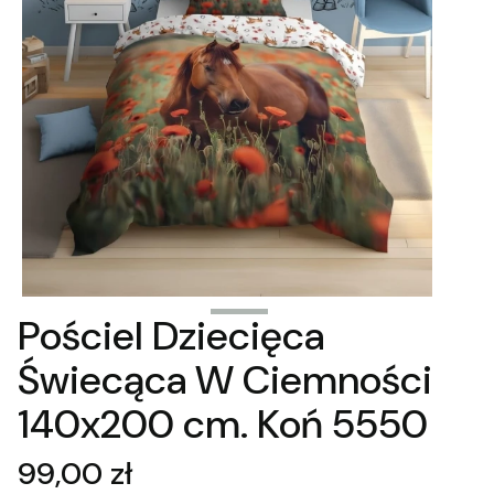
Pościel Dziecięca
Świecąca W Ciemności
140x200 cm. Koń 5550
Cena
99,00 zł