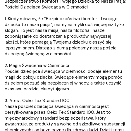
Bezpieczeństwo i Komfort Twojego Dziecka to Nasza Pasja:
Pościel Dziecięca Świecąca w Ciemności.
1. Kiedy mówimy, że “Bezpieczeństwo i komfort Twojego
dziecka to nasza pasja”, mamy na myśli coś więcej niż tylko
slogan. To jest nasza misja, nasza filozofia i nasze
zobowiązanie do dostarczania produktów najwyższej
jakości, które pomagają Twojemu dziecku cieszyć się
lepszym snem. Dlatego z dumą polecamy naszą pościel
dziecięcą świecącą w ciemności.
2. Magia Świecenia w Ciemności
Pościel dziecięca świecąca w ciemności dodaje elementu
magii do pokoju dziecka. Świecące elementy mogą pomóc
dzieciom poczuć się bezpieczniej w nocy, a także uczynić
czas snu bardziej ekscytującym.
3. Atest Oeko Tex Standard 100
Nasza pościel dziecięca świecąca w ciemności jest
certyfikowana przez Oeko Tex Standard 100. Jest to
międzynarodowy standard bezpieczeństwa, który
gwarantuje, że produkty są wolne od szkodliwych substancji
chemicznych i są bezpieczne dla zdrowia ludzi. Dzięki temu