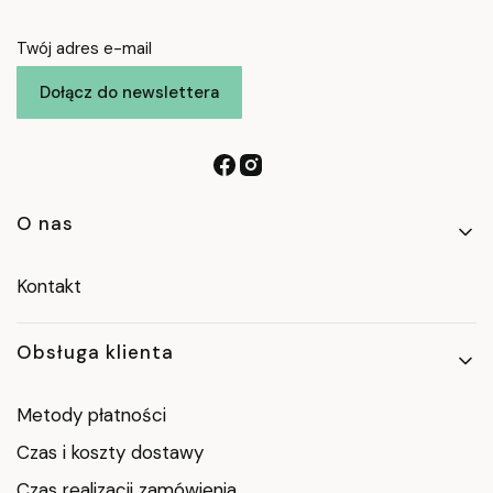
Twój adres e-mail
Dołącz do newslettera
Linki w stopce
O nas
Kontakt
Obsługa klienta
Metody płatności
Czas i koszty dostawy
Czas realizacji zamówienia