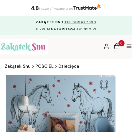
4.8
zweryfikowane przez
/
5
ZAKĄTEK SNU
TEL:605477690
BEZPŁATNA DOSTAWA OD 350 ZŁ
Produkty
Zaloguj się
Koszyk
M
Zakątek Snu
POŚCIEL
Dziecięca