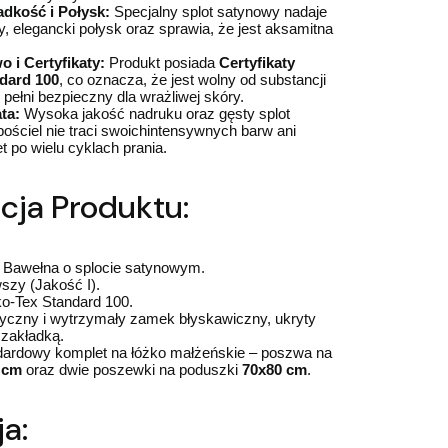
dkość i Połysk:
Specjalny splot satynowy nadaje
ny, elegancki połysk oraz sprawia, że jest aksamitna
 i Certyfikaty:
Produkt posiada
Certyfikaty
dard 100
, co oznacza, że jest wolny od substancji
 pełni bezpieczny dla wrażliwej skóry.
ta:
Wysoka jakość nadruku oraz gęsty splot
pościel nie traci swoichintensywnych barw ani
 po wielu cyklach prania.
cja Produktu:
Bawełna o splocie satynowym.
szy (Jakość I).
-Tex Standard 100.
yczny i wytrzymały zamek błyskawiczny, ukryty
 zakładką.
ardowy komplet na łóżko małżeńskie – poszwa na
 cm
oraz dwie poszewki na poduszki
70x80 cm
.
a: