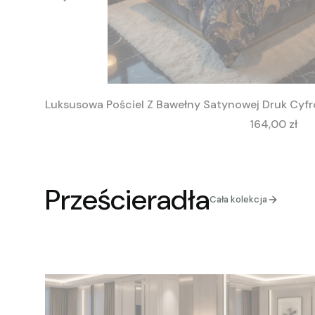
Luksusowa Pościel Z Bawełny Satynowej Druk Cyfr
Cena
164,00 zł
Prześcieradła
Cała kolekcja