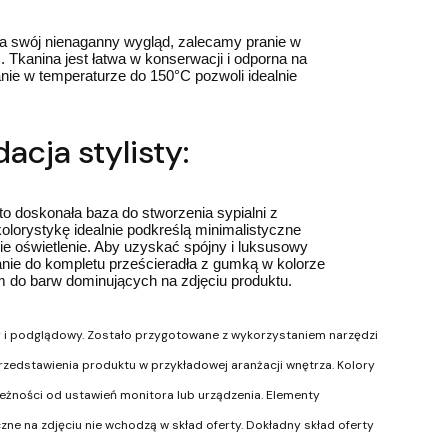
a swój nienaganny wygląd, zalecamy pranie w
 Tkanina jest łatwa w konserwacji i odporna na
nie w temperaturze do 150°C pozwoli idealnie
cja stylisty:
to doskonała baza do stworzenia sypialni z
olorystykę idealnie podkreślą minimalistyczne
ie oświetlenie. Aby uzyskać spójny i luksusowy
anie do kompletu prześcieradła z gumką w kolorze
 do barw dominujących na zdjęciu produktu.
y i podglądowy. Zostało przygotowane z wykorzystaniem narzędzi
u przedstawienia produktu w przykładowej aranżacji wnętrza. Kolory
leżności od ustawień monitora lub urządzenia. Elementy
ne na zdjęciu nie wchodzą w skład oferty. Dokładny skład oferty