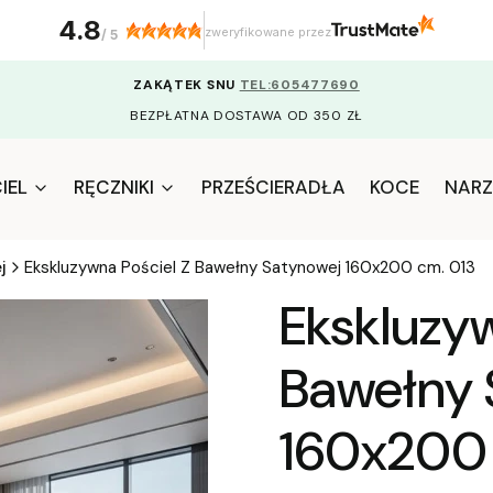
4.8
zweryfikowane przez
/
5
ZAKĄTEK SNU
TEL:605477690
BEZPŁATNA DOSTAWA OD 350 ZŁ
IEL
RĘCZNIKI
PRZEŚCIERADŁA
KOCE
NARZ
j
Ekskluzywna Pościel Z Bawełny Satynowej 160x200 cm. 013
Ekskluzyw
Bawełny 
160x200 