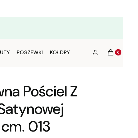
Produkty w ko
UTY
POSZEWKI
KOŁDRY
Zaloguj się
Koszyk
na Pościel Z
Satynowej
cm. 013