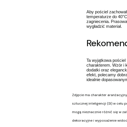
Aby pościel zachował
temperaturze do 40°C.
zagniecenia. Prasowa
wygładzić materiał.
Rekomenda
Ta wyjątkowa pościel 
charakterem. Wzór i k
dodatki oraz eleganck
efekt, polecamy dobr
idealnie dopasowanym
Zdjęcie ma charakter aranżacyjn
sztucznej inteligencji (SI) w cel
mogą nieznacznie różnić się w za
dekoracyjne i wyposażenie widocz