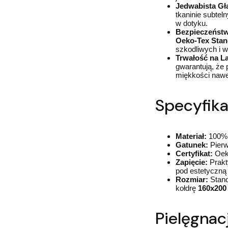
Jedwabista Gła
tkaninie subtel
w dotyku.
Bezpieczeństwo
Oeko-Tex Stan
szkodliwych i w
Trwałość na La
gwarantują, że 
miękkości nawet
Specyfika
Materiał:
100% 
Gatunek:
Pierw
Certyfikat:
Oeko
Zapięcie:
Prakt
pod estetyczną
Rozmiar:
Stand
kołdrę
160x200
Pielęgnacj