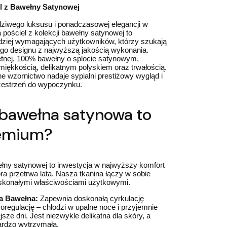
l z Bawełny Satynowej
dziwego luksusu i ponadczasowej elegancji w
a pościel z kolekcji bawełny satynowej to
rdziej wymagających użytkowników, którzy szukają
go designu z najwyższą jakością wykonania.
tnej, 100% bawełny o splocie satynowym,
iękkością, delikatnym połyskiem oraz trwałością.
e wzornictwo nadaje sypialni prestiżowy wygląd i
zestrzeń do wypoczynku.
bawełna satynowa to
emium?
ełny satynowej to inwestycja w najwyższy komfort
óra przetrwa lata. Nasza tkanina łączy w sobie
oskonałymi właściwościami użytkowymi.
a Bawełna:
Zapewnia doskonałą cyrkulację
moregulację – chłodzi w upalne noce i przyjemnie
jsze dni. Jest niezwykle delikatna dla skóry, a
ardzo wytrzymała.